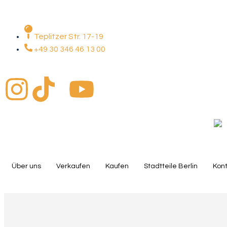
Inhalt
springen
Teplitzer Str. 17-19
+49 30 346 46 13 00
Über uns
Verkaufen
Kaufen
Stadtteile Berlin
Kon