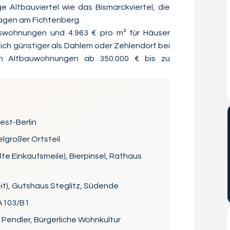
ge Altbauviertel wie das Bismarckviertel, die
agen am Fichtenberg.
umswohnungen und 4.963 € pro m² für Häuser
lich günstiger als
Dahlem
oder
Zehlendorf
bei
 von Altbauwohnungen ab 350.000 € bis zu
est-Berlin
lgroßer Ortsteil
e Einkaufsmeile), Bierpinsel, Rathaus
it), Gutshaus Steglitz, Südende
 A103/B1
 Pendler, Bürgerliche Wohnkultur