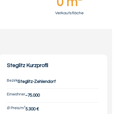
0
 m²
Verkaufsfläche
Steglitz Kurzprofil
Bezirk
Steglitz-Zehlendorf
Einwohner
~75.000
Ø Preis/m²
5.300 €