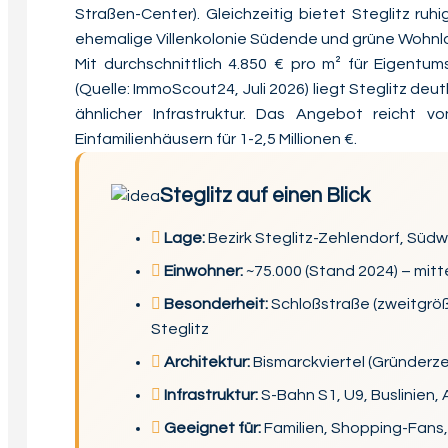
Straßen-Center). Gleichzeitig bietet Steglitz ruhi
ehemalige Villenkolonie Südende und grüne Wohnl
Mit durchschnittlich 4.850 € pro m² für Eigent
(Quelle: ImmoScout24, Juli 2026) liegt Steglitz deut
ähnlicher Infrastruktur. Das Angebot reicht
Einfamilienhäusern für 1-2,5 Millionen €.
Steglitz auf einen Blick
Lage:
Bezirk Steglitz-Zehlendorf, Südw
Einwohner:
~75.000 (Stand 2024) – mitte
Besonderheit:
Schloßstraße (zweitgrößt
Steglitz
Architektur:
Bismarckviertel (Gründerze
Infrastruktur:
S-Bahn S1, U9, Buslinien,
Geeignet für:
Familien, Shopping-Fans,