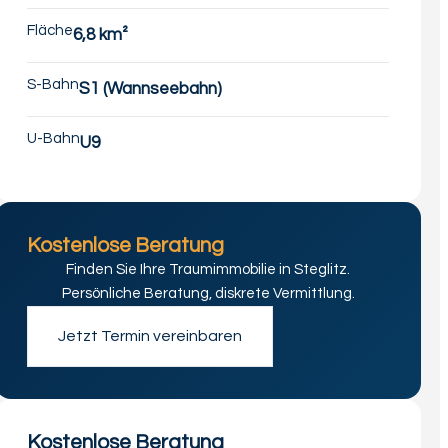
Fläche
6,8 km²
S-Bahn
S1 (Wannseebahn)
U-Bahn
U9
Kostenlose Beratung
Finden Sie Ihre Traumimmobilie in Steglitz.
Persönliche Beratung, diskrete Vermittlung.
Jetzt Termin vereinbaren
Kostenlose Beratung