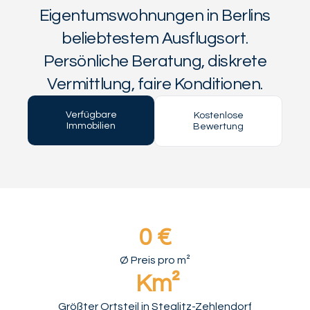
Eigentumswohnungen in Berlins
beliebtestem Ausflugsort.
Persönliche Beratung, diskrete
Vermittlung, faire Konditionen.
Verfügbare
Kostenlose
Immobilien
Bewertung
0
 €
Ø Preis pro m²
 Km²
Größter Ortsteil in Steglitz-Zehlendorf