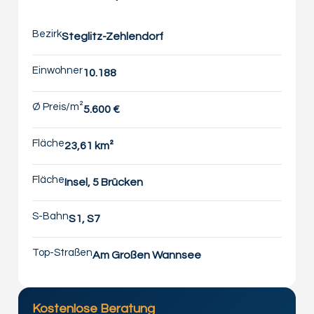
Bezirk
Steglitz-Zehlendorf
Einwohner
10.188
Ø Preis/m²
5.600 €
Fläche
23,61 km²
Fläche
Insel, 5 Brücken
S-Bahn
S1, S7
Top-Straßen
Am Großen Wannsee
Kostenlose Beratung