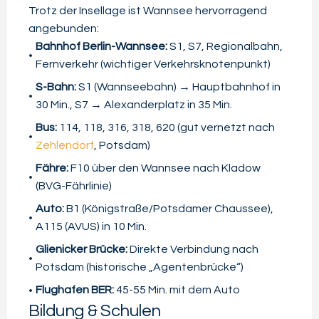
Trotz der Insellage ist Wannsee hervorragend
angebunden:
Bahnhof Berlin-Wannsee:
S1, S7, Regionalbahn,
Fernverkehr (wichtiger Verkehrsknotenpunkt)
S-Bahn:
S1 (Wannseebahn) → Hauptbahnhof in
30 Min., S7 → Alexanderplatz in 35 Min.
Bus:
114, 118, 316, 318, 620 (gut vernetzt nach
Zehlendorf
, Potsdam)
Fähre:
F10 über den Wannsee nach Kladow
(BVG-Fährlinie)
Auto:
B1 (Königstraße/Potsdamer Chaussee),
A115 (AVUS) in 10 Min.
Glienicker Brücke:
Direkte Verbindung nach
Potsdam (historische „Agentenbrücke“)
Flughafen BER:
45-55 Min. mit dem Auto
Bildung & Schulen