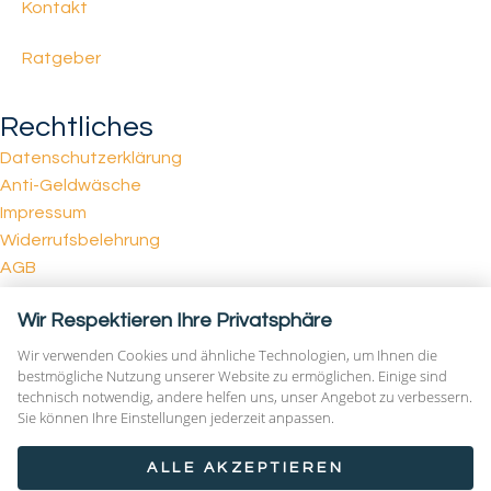
Kontakt
Ratgeber
Rechtliches
Datenschutzerklärung
Anti-Geldwäsche
Impressum
Widerrufsbelehrung
AGB
Kontakt
Wir Respektieren Ihre Privatsphäre
Teplitzer Str. 17-19
Wir verwenden Cookies und ähnliche Technologien, um Ihnen die
14193 Berlin
bestmögliche Nutzung unserer Website zu ermöglichen. Einige sind
+49 30 346 46 13 00
technisch notwendig, andere helfen uns, unser Angebot zu verbessern.
Sie können Ihre Einstellungen jederzeit anpassen.
kontakt@elbe-spree-berlin.com
ALLE AKZEPTIEREN
© 2026 A. & A. Rittel GmbH. Alle Rechte vorbehalten –